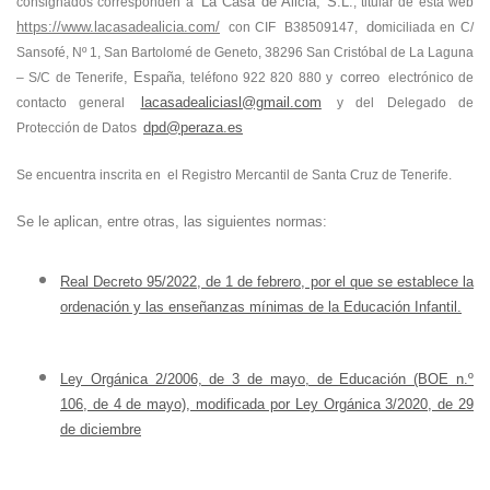
La Casa de Alicia, S.L.
consignados corresponden a
, titular de esta web
https://www.lacasadealicia.com/
do
con CIF
B38509147
,
miciliada en C/
Sansofé, Nº 1, San Bartolomé de Geneto, 38296 San Cristóbal de La Laguna
, España
correo
– S/C de Tenerife
, teléfono 922 820 880 y
electrónico de
lacasadealiciasl@gmail.com
contacto general
y del Delegado de
dpd@peraza.es
Protección de Datos
Se encuentra inscrita en
el Registro Mercantil de Santa Cruz de Tenerife.
Se le aplican, entre otras, las siguientes normas:
Real Decreto 95/2022, de 1 de febrero, por el que se establece la
ordenación y las enseñanzas mínimas de la Educación Infantil.
Ley Orgánica 2/2006, de 3 de mayo, de Educación (BOE n.º
106, de 4 de mayo), modificada por Ley Orgánica 3/2020, de 29
de diciembre